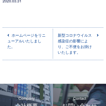
2020.03.31
投
ホームページをリニ
新型コロナウイルス
稿
ューアルいたしまし
感染症の影響によ
た。
り、ご不便をお掛け
ナ
いたします。
ビ
ゲ
ー
シ
Company
Contact
ョ
会社概要
お問い合わせ